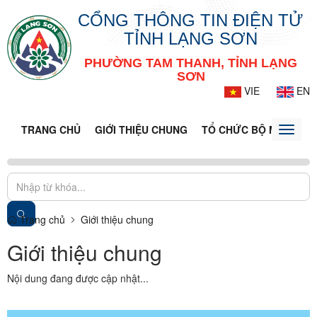
CỔNG THÔNG TIN ĐIỆN TỬ
TỈNH LẠNG SƠN
PHƯỜNG TAM THANH, TỈNH LẠNG
SƠN
VIE
EN
TRANG CHỦ
GIỚI THIỆU CHUNG
TỔ CHỨC BỘ MÁY
DO
Toggle
naviga
Trang chủ
Giới thiệu chung
Giới thiệu chung
Nội dung đang được cập nhật...