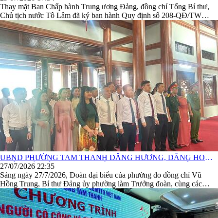
Thay mặt Ban Chấp hành Trung ương Đảng, đồng chí Tổng Bí thư,
Chủ tịch nước Tô Lâm đã ký ban hành Quy định số 208-QĐ/TW
ngày 26/7/2026 về thi hành Điều lệ Đảng.Quy định số 208-QĐ/TW
quy định các nội dung về hệ thống tổ chức của Đảng; nguyên tắc tổ
chức và cơ cấu tổ chức của Đảng; đảng viên; tổ chức ...
UBND PHƯỜNG TAM THANH DÂNG HƯƠNG, DÂNG HOA
NHÂN KỶ NIỆM 79 NĂM NGÀY THƯƠNG BINH - LIỆT SĨ
27/07/2026 22:35
Sáng ngày 27/7/2026, Đoàn đại biểu của phường do đồng chí Vũ
Hồng Trung, Bí thư Đảng ủy phường làm Trưởng đoàn, cùng các
đồng chí: Thường trực Đảng uỷ, Thường trực HĐND, Lãnh đạo
UBND, Ban Thường trực Ủy ban MTTQ phường; Các đồng chí Ủy
viên Ban thường vụ Đảng ủy phường; Lãnh đạo và chuyên viên các ...