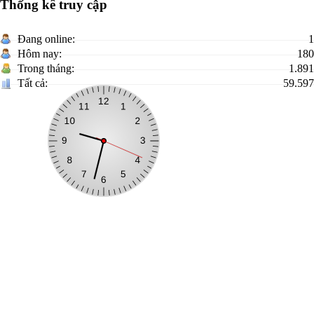
Thống kê truy cập
Đang online:
1
Hôm nay:
180
Trong tháng:
1.891
Tất cả:
59.597
Phường Tam Thanh, tỉnh Lạng Sơn
Trưởng Ban biên tập:
Văn phòng HĐND-UBND phường Tam Thanh
Địa chỉ:
Số 750, khối Hoàng Tân, phường Tam Thanh, tỉnh Lạng Sơn
Điện thoại:
02053871815