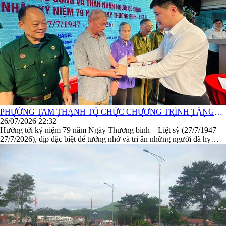
PHƯỜNG TAM THANH TỔ CHỨC CHƯƠNG TRÌNH TẶNG
QUÀ NGƯỜI CÓ CÔNG VÀ THÂN NHÂN NGƯỜI CÓ CÔNG
26/07/2026 22:32
VỚI CÁCH MẠNG NHÂN KỶ NIỆM 79 NĂM NGÀY THƯƠNG
Hướng tới kỷ niệm 79 năm Ngày Thương binh – Liệt sỹ (27/7/1947 –
BINH LIỆT SỸ (27/7/1947 – 27/7/2025)
27/7/2026), dịp đặc biệt để tưởng nhớ và tri ân những người đã hy
sinh, cống hiến vì độc lập, tự do của Tổ quốc. Sáng ngày 26/7/2026,
Đảng uỷ- HĐND - UBND - UBMTTQ phường Tam Thanh đã phối
hợp với các cơ quan, đơn vị, doanh nghiệp và ...