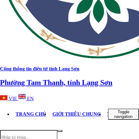
Cổng thông tin điện tử tỉnh Lạng Sơn
Phường Tam Thanh, tỉnh Lạng Sơn
VIE
EN
Toggle
TRANG CHỦ
GIỚI THIỆU CHUNG
TỔ CHỨC B
navigation