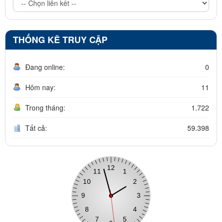
THỐNG KÊ TRUY CẬP
Đang online:
0
Hôm nay:
11
Trong tháng:
1.722
Tất cả:
59.398