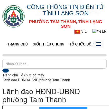
CỔNG THÔNG TIN ĐIỆN TỬ
TỈNH LẠNG SƠN
PHƯỜNG TAM THANH, TỈNH LẠNG
SƠN
VIE
EN
TRANG CHỦ
GIỚI THIỆU CHUNG
TỔ CHỨC BỘ MÁY
DO
Toggle
naviga
Trang chủ
Tổ chức bộ máy
Lãnh đạo HĐND-UBND phường Tam Thanh
Lãnh đạo HĐND-UBND
phường Tam Thanh