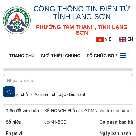
CỔNG THÔNG TIN ĐIỆN TỬ
TỈNH LẠNG SƠN
PHƯỜNG TAM THANH, TỈNH LẠNG
SƠN
VIE
EN
TRANG CHỦ
GIỚI THIỆU CHUNG
TỔ CHỨC BỘ MÁY
DO
Toggle
naviga
Trang chủ
Văn bản chỉ đạo điều hành
Tiêu đề văn bản
KẾ HOẠCH Phổ cập GDMN cho trẻ em năm tuổ
Số hiệu
85/KH-BCĐ
Cơ quan ban hàn
Phạm vi
Ngày ban hành