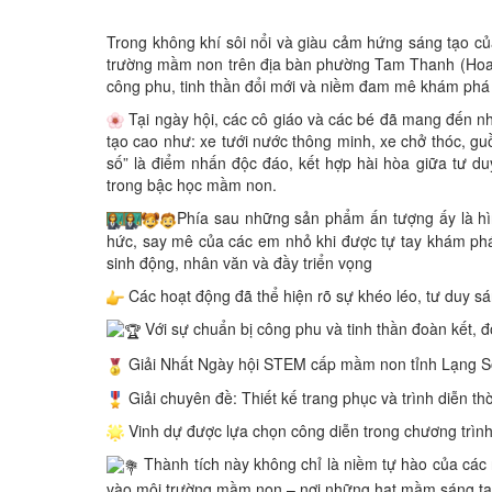
Trong không khí sôi nổi và giàu cảm hứng sáng tạo 
trường mầm non trên địa bàn phường Tam Thanh (Hoa 
công phu, tinh thần đổi mới và niềm đam mê khám phá 
Tại ngày hội, các cô giáo và các bé đã mang đến n
tạo cao như: xe tưới nước thông minh, xe chở thóc, gu
số” là điểm nhấn độc đáo, kết hợp hài hòa giữa tư d
trong bậc học mầm non.
Phía sau những sản phẩm ấn tượng ấy là hìn
hức, say mê của các em nhỏ khi được tự tay khám phá
sinh động, nhân văn và đầy triển vọng
Các hoạt động đã thể hiện rõ sự khéo léo, tư duy s
Với sự chuẩn bị công phu và tinh thần đoàn kết, 
Giải Nhất Ngày hội STEM cấp mầm non tỉnh Lạng 
Giải chuyên đề: Thiết kế trang phục và trình diễn th
Vinh dự được lựa chọn công diễn trong chương trình
Thành tích này không chỉ là niềm tự hào của các
vào môi trường mầm non – nơi những hạt mầm sáng tạ