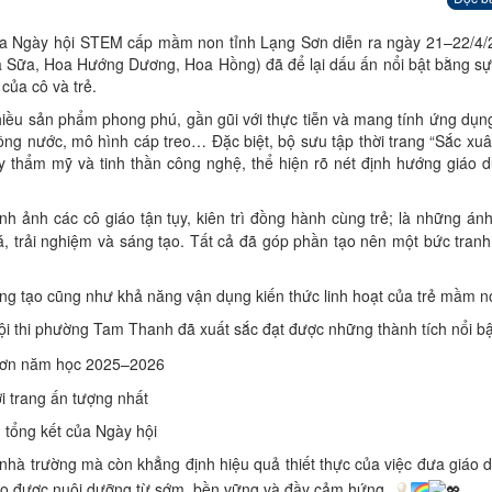
của Ngày hội STEM cấp mầm non tỉnh Lạng Sơn diễn ra ngày 21–22/4/
Sữa, Hoa Hướng Dương, Hoa Hồng) đã để lại dấu ấn nổi bật bằng sự
của cô và trẻ.
hiều sản phẩm phong phú, gần gũi với thực tiễn và mang tính ứng dụn
ồng nước, mô hình cáp treo… Đặc biệt, bộ sưu tập thời trang “Sắc xuân
uy thẩm mỹ và tinh thần công nghệ, thể hiện rõ nét định hướng giáo
h ảnh các cô giáo tận tụy, kiên trì đồng hành cùng trẻ; là những án
, trải nghiệm và sáng tạo. Tất cả đã góp phần tạo nên một bức tranh
áng tạo cũng như khả năng vận dụng kiến thức linh hoạt của trẻ mầm 
đội thi phường Tam Thanh đã xuất sắc đạt được những thành tích nổi bậ
Sơn năm học 2025–2026
ời trang ấn tượng nhất
 tổng kết của Ngày hội
 nhà trường mà còn khẳng định hiệu quả thiết thực của việc đưa giáo
o được nuôi dưỡng từ sớm, bền vững và đầy cảm hứng.