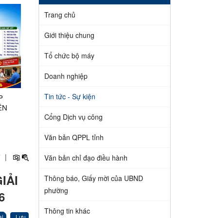
Trang chủ
Giới thiệu chung
Tổ chức bộ máy
Doanh nghiệp
Tin tức - Sự kiện
P
ÊN
H
Cổng Dịch vụ công
Văn bản QPPL tỉnh
+
|
Văn bản chỉ đạo điều hành
IẢI
Thông báo, Giấy mời của UBND
phường
6
Thông tin khác
ài
Lưu