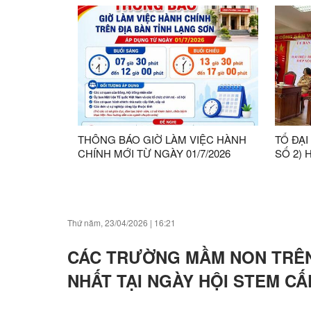
MTTQ 
THANH
THÔNG BÁO GIỜ LÀM VIỆC HÀNH
TỔ ĐẠI
CHÍNH MỚI TỪ NGÀY 01/7/2026
SỐ 2) 
NHIỆM 
TRI T
GIỮA N
Thứ năm, 23/04/2026
|
16:21
CÁC TRƯỜNG MẦM NON TRÊN
NHẤT TẠI NGÀY HỘI STEM CẤ