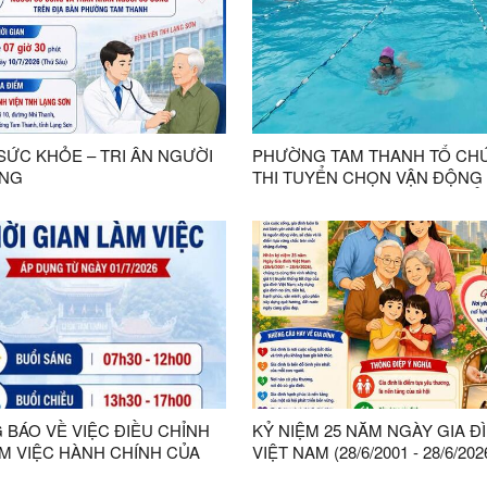
SỨC KHỎE – TRI ÂN NGƯỜI
PHƯỜNG TAM THANH TỔ CH
NG
THI TUYỂN CHỌN VẬN ĐỘNG 
MÔN BƠI THAM GIA GIẢI THỂ
HỌC SINH TỈNH LẠNG SƠN N
2026
 BÁO VỀ VIỆC ĐIỀU CHỈNH
KỶ NIỆM 25 NĂM NGÀY GIA Đ
ÀM VIỆC HÀNH CHÍNH CỦA
VIỆT NAM (28/6/2001 - 28/6/202
Ỷ - HĐND - UBND - UỶ BAN