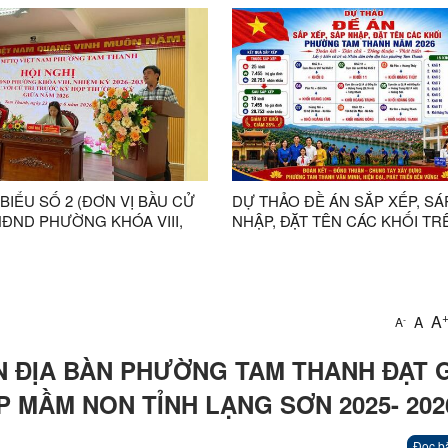
VIỆT NAM PHƯỜNG TAM
 BIỂU SỐ 2 (ĐƠN VỊ BẦU CỬ
DỰ THẢO ĐỀ ÁN SẮP XẾP, SÁ
HĐND PHƯỜNG KHÓA VIII,
NHẬP, ĐẶT TÊN CÁC KHỐI TR
KỲ 2026-2031 TIẾP XÚC CỬ
ĐỊA BÀN PHƯỜNG TAM THAN
RƯỚC KỲ HỌP THƯỜNG KỲ
ĂM 2026
A
A
-
A
 ĐỊA BÀN PHƯỜNG TAM THANH ĐẠT G
P MẦM NON TỈNH LẠNG SƠN 2025- 202
Đọc b