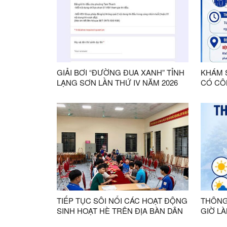
GIẢI BƠI “ĐƯỜNG ĐUA XANH” TỈNH
KHÁM 
LẠNG SƠN LẦN THỨ IV NĂM 2026
CÓ CÔ
TIẾP TỤC SÔI NỔI CÁC HOẠT ĐỘNG
THÔNG
SINH HOẠT HÈ TRÊN ĐỊA BÀN DÂN
GIỜ L
CƯ
ĐẢNG U