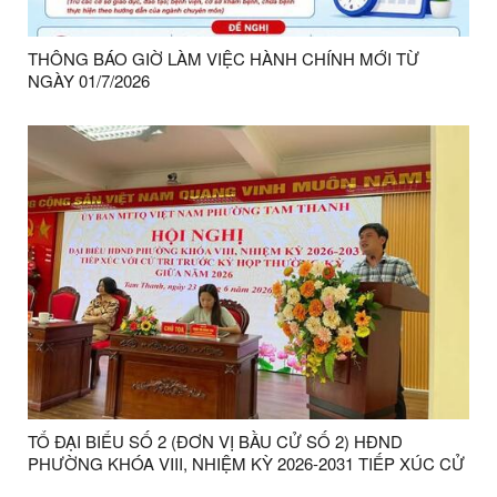
THÔNG BÁO GIỜ LÀM VIỆC HÀNH CHÍNH MỚI TỪ
NGÀY 01/7/2026
TỔ ĐẠI BIỂU SỐ 2 (ĐƠN VỊ BẦU CỬ SỐ 2) HĐND
PHƯỜNG KHÓA VIII, NHIỆM KỲ 2026-2031 TIẾP XÚC CỬ
TRI TRƯỚC KỲ HỌP THƯỜNG KỲ GIỮA NĂM 2026