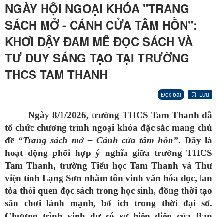
NGÀY HỘI NGOẠI KHÓA "TRANG
SÁCH MỞ - CÁNH CỬA TÂM HỒN":
KHƠI DẬY ĐAM MÊ ĐỌC SÁCH VÀ
TƯ DUY SÁNG TẠO TẠI TRƯỜNG
THCS TAM THANH
Đọc bài
Lưu
Ngày 8/1/2026, trường THCS Tam Thanh đã
tổ chức chương trình ngoại khóa đặc sắc mang chủ
đề
“Trang sách mở – Cánh cửa tâm hồn”
. Đây là
hoạt động phối hợp ý nghĩa giữa trường THCS
Tam Thanh, trường Tiểu học Tam Thanh và Thư
viện tỉnh Lạng Sơn nhằm tôn vinh văn hóa đọc, lan
tỏa thói quen đọc sách trong học sinh, đồng thời tạo
sân chơi lành mạnh, bổ ích trong thời đại số.
Chương trình vinh dự có sự hiện diện của Ban