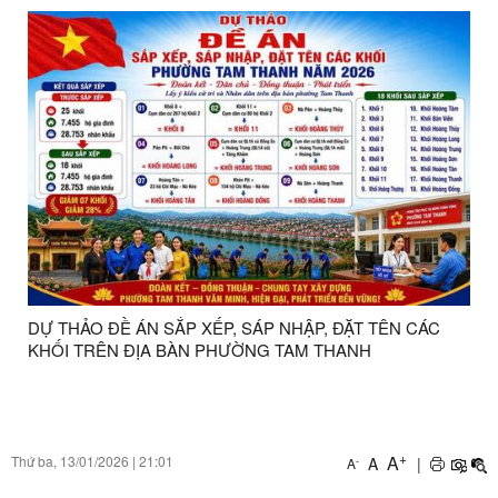
DỰ THẢO ĐỀ ÁN SẮP XẾP, SÁP NHẬP, ĐẶT TÊN CÁC
KHỐI TRÊN ĐỊA BÀN PHƯỜNG TAM THANH
+
A
Thứ ba, 13/01/2026
|
21:01
A
|
-
A