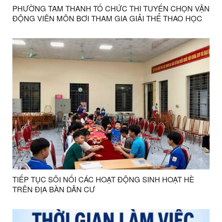
PHƯỜNG TAM THANH TỔ CHỨC THI TUYỂN CHỌN VẬN
ĐỘNG VIÊN MÔN BƠI THAM GIA GIẢI THỂ THAO HỌC
SINH TỈNH LẠNG SƠN NĂM 2026
TIẾP TỤC SÔI NỔI CÁC HOẠT ĐỘNG SINH HOẠT HÈ
TRÊN ĐỊA BÀN DÂN CƯ