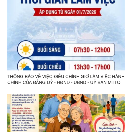
THÔNG BÁO VỀ VIỆC ĐIỀU CHỈNH GIỜ LÀM VIỆC HÀNH
CHÍNH CỦA ĐẢNG UỶ - HĐND - UBND - UỶ BAN MTTQ
VIỆT NAM PHƯỜNG TAM THANH