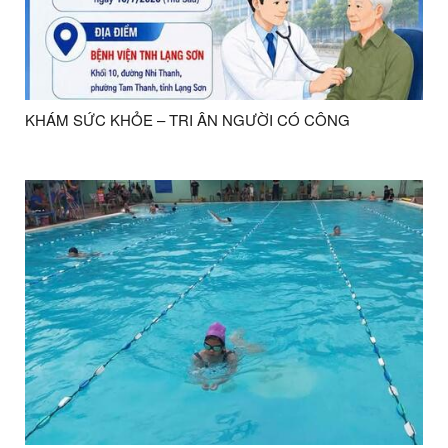
KHÁM SỨC KHỎE – TRI ÂN NGƯỜI CÓ CÔNG