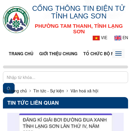
CỔNG THÔNG TIN ĐIỆN TỬ
TỈNH LẠNG SƠN
PHƯỜNG TAM THANH, TỈNH LẠNG
SƠN
VIE
EN
TRANG CHỦ
GIỚI THIỆU CHUNG
TỔ CHỨC BỘ MÁY
DO
Toggle
naviga
Trang chủ
Tin tức - Sự kiện
Văn hoá xã hội
TIN TỨC LIÊN QUAN