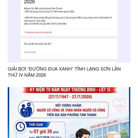
GIẢI BƠI “ĐƯỜNG ĐUA XANH” TỈNH LẠNG SƠN LẦN
THỨ IV NĂM 2026