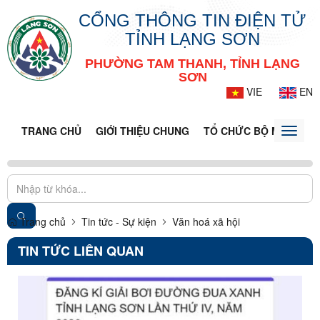
CỔNG THÔNG TIN ĐIỆN TỬ
TỈNH LẠNG SƠN
PHƯỜNG TAM THANH, TỈNH LẠNG
SƠN
VIE
EN
TRANG CHỦ
GIỚI THIỆU CHUNG
TỔ CHỨC BỘ MÁY
DO
Toggle
naviga
Trang chủ
Tin tức - Sự kiện
Văn hoá xã hội
TIN TỨC LIÊN QUAN