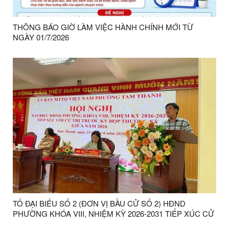
THÔNG BÁO GIỜ LÀM VIỆC HÀNH CHÍNH MỚI TỪ
NGÀY 01/7/2026
TỔ ĐẠI BIỂU SỐ 2 (ĐƠN VỊ BẦU CỬ SỐ 2) HĐND
PHƯỜNG KHÓA VIII, NHIỆM KỲ 2026-2031 TIẾP XÚC CỬ
TRI TRƯỚC KỲ HỌP THƯỜNG KỲ GIỮA NĂM 2026