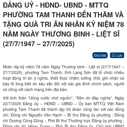
ĐẢNG UỶ - HĐND- UBND - MTTQ
PHƯỜNG TAM THANH ĐẾN THĂM VÀ
TẶNG QUÀ TRI ÂN NHÂN KỶ NIỆM 78
NĂM NGÀY THƯƠNG BINH - LIỆT SĨ
(27/7/1947 – 27/7/2025)
Đọc bài
Lưu
Nhân dịp kỷ niệm 78 năm Ngày Thương binh - Liệt sĩ (27/7/1947 –
27/7/2025), phường Tam Thanh, tỉnh Lạng Sơn đã tổ chức nhiều
hoạt động tri ân ý nghĩa, thiết thực nhằm tưởng nhớ, ghi nhận và
bày tỏ lòng biết ơn sâu sắc đối với các gia đình chính sách, người
có công với cách mạng trên địa bàn.
Với tinh thần “Uống nước nhớ nguồn”, “Đền ơn đáp nghĩa”, Ngày
22/7/2025 Đảng ủy – HĐND – UBND – Ủy ban MTTQ Việt Nam
phường Tam Thanh đã thành lập 03 đoàn công tác với các đồng
chí: Đồng chí Nguyễn Văn Hạnh – Bí thư Đảng ủy phường ; Đồng
chí Dương Công Dũng – Phó Bí thư Thường trực Đảng ủy phường ;
Đồng chí Vũ Hồng Trung – Phó Bí thư Đảng ủy, Chủ tịch UBND