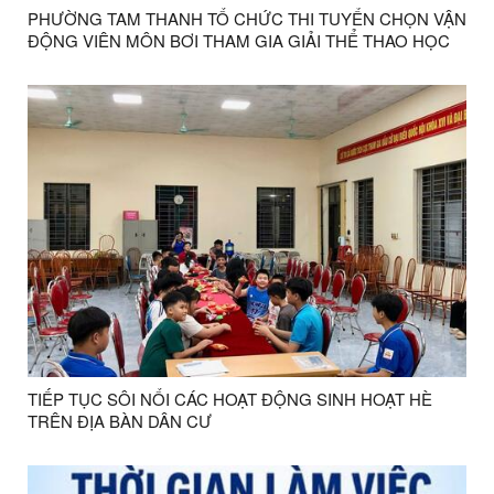
PHƯỜNG TAM THANH TỔ CHỨC THI TUYỂN CHỌN VẬN
ĐỘNG VIÊN MÔN BƠI THAM GIA GIẢI THỂ THAO HỌC
SINH TỈNH LẠNG SƠN NĂM 2026
TIẾP TỤC SÔI NỔI CÁC HOẠT ĐỘNG SINH HOẠT HÈ
TRÊN ĐỊA BÀN DÂN CƯ