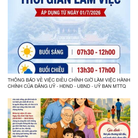
THÔNG BÁO VỀ VIỆC ĐIỀU CHỈNH GIỜ LÀM VIỆC HÀNH
CHÍNH CỦA ĐẢNG UỶ - HĐND - UBND - UỶ BAN MTTQ
VIỆT NAM PHƯỜNG TAM THANH