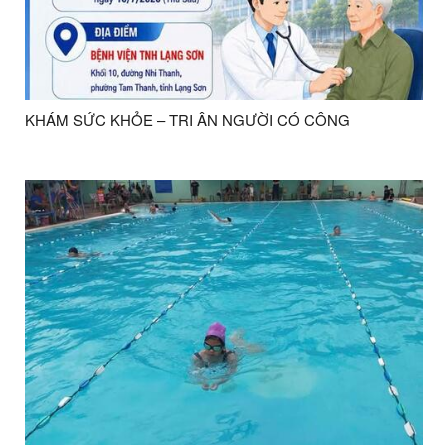
KHÁM SỨC KHỎE – TRI ÂN NGƯỜI CÓ CÔNG