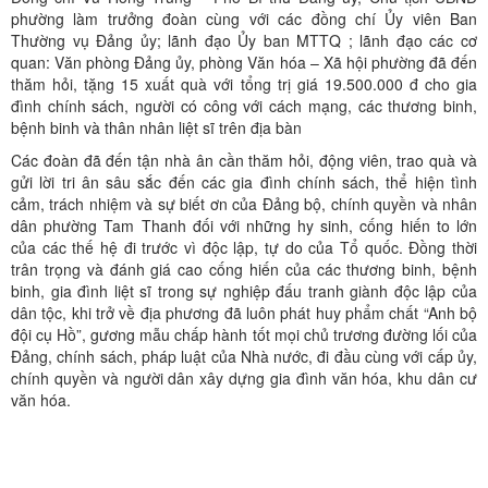
phường làm trưởng đoàn cùng với các đồng chí Ủy viên Ban
Thường vụ Đảng ủy; lãnh đạo Ủy ban MTTQ ; lãnh đạo các cơ
quan: Văn phòng Đảng ủy, phòng Văn hóa – Xã hội phường đã đến
thăm hỏi, tặng 15 xuất quà với tổng trị giá 19.500.000 đ cho gia
đình chính sách, người có công với cách mạng, các thương binh,
bệnh binh và thân nhân liệt sĩ trên địa bàn
Các đoàn đã đến tận nhà ân cần thăm hỏi, động viên, trao quà và
gửi lời tri ân sâu sắc đến các gia đình chính sách, thể hiện tình
cảm, trách nhiệm và sự biết ơn của Đảng bộ, chính quyền và nhân
dân phường Tam Thanh đối với những hy sinh, cống hiến to lớn
của các thế hệ đi trước vì độc lập, tự do của Tổ quốc. Đồng thời
trân trọng và đánh giá cao cống hiến của các thương binh, bệnh
binh, gia đình liệt sĩ trong sự nghiệp đấu tranh giành độc lập của
dân tộc, khi trở về địa phương đã luôn phát huy phẩm chất “Anh bộ
đội cụ Hồ”, gương mẫu chấp hành tốt mọi chủ trương đường lối của
Đảng, chính sách, pháp luật của Nhà nước, đi đầu cùng với cấp ủy,
chính quyền và người dân xây dựng gia đình văn hóa, khu dân cư
văn hóa.