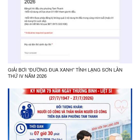
GIẢI BƠI “ĐƯỜNG ĐUA XANH” TỈNH LẠNG SƠN LẦN
THỨ IV NĂM 2026