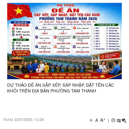
DỰ THẢO ĐỀ ÁN SẮP XẾP, SÁP NHẬP, ĐẶT TÊN CÁC
KHỐI TRÊN ĐỊA BÀN PHƯỜNG TAM THANH
+
A
Thứ tư, 23/07/2025
|
12:28
A
|
-
A