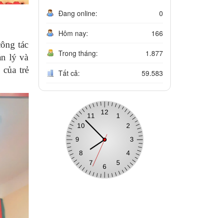
Đang online:
0
Hôm nay:
166
ông tác
Trong tháng:
1.877
n lý và
của trẻ
Tất cả:
59.583