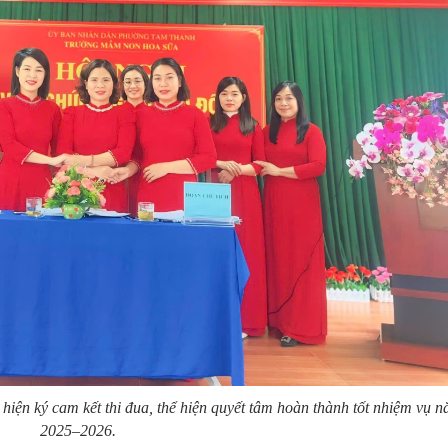
iện ký cam kết thi đua, thể hiện quyết tâm hoàn thành tốt nhiệm vụ 
2025–2026.