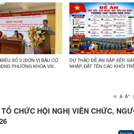
VIỆT NAM PHƯỜNG TAM
 BIỂU SỐ 2 (ĐƠN VỊ BẦU CỬ
DỰ THẢO ĐỀ ÁN SẮP XẾP, SÁ
HĐND PHƯỜNG KHÓA VIII,
NHẬP, ĐẶT TÊN CÁC KHỐI TR
KỲ 2026-2031 TIẾP XÚC CỬ
ĐỊA BÀN PHƯỜNG TAM THAN
RƯỚC KỲ HỌP THƯỜNG KỲ
ĂM 2026
+
A
A
|
-
A
TỔ CHỨC HỘI NGHỊ VIÊN CHỨC, NGƯ
26
Đọc bài