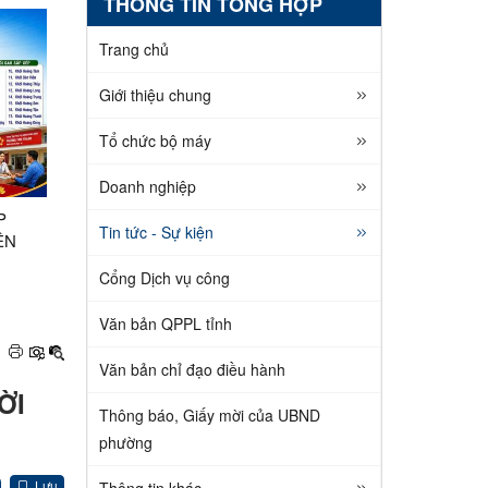
THÔNG TIN TỔNG HỢP
Trang chủ
Giới thiệu chung
Tổ chức bộ máy
Doanh nghiệp
P
Tin tức - Sự kiện
ÊN
H
Cổng Dịch vụ công
Văn bản QPPL tỉnh
Văn bản chỉ đạo điều hành
ỜI
Thông báo, Giấy mời của UBND
phường
Lưu
Thông tin khác