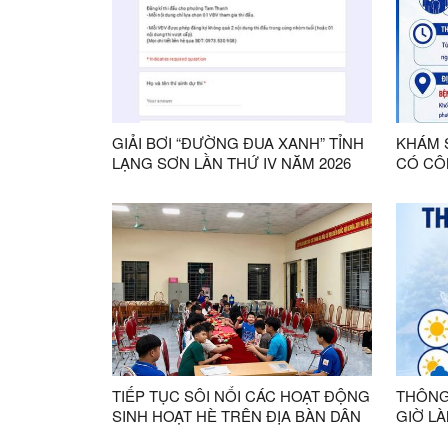
GIẢI BƠI “ĐƯỜNG ĐUA XANH” TỈNH
KHÁM 
LẠNG SƠN LẦN THỨ IV NĂM 2026
CÓ CÔ
TIẾP TỤC SÔI NỔI CÁC HOẠT ĐỘNG
THÔNG
SINH HOẠT HÈ TRÊN ĐỊA BÀN DÂN
GIỜ L
CƯ
ĐẢNG U