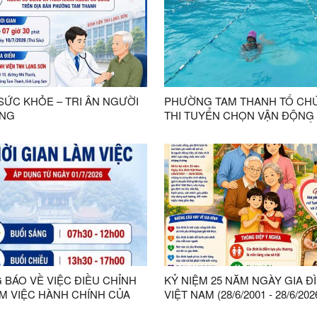
SỨC KHỎE – TRI ÂN NGƯỜI
PHƯỜNG TAM THANH TỔ CH
NG
THI TUYỂN CHỌN VẬN ĐỘNG 
MÔN BƠI THAM GIA GIẢI THỂ
HỌC SINH TỈNH LẠNG SƠN N
2026
 BÁO VỀ VIỆC ĐIỀU CHỈNH
KỶ NIỆM 25 NĂM NGÀY GIA Đ
ÀM VIỆC HÀNH CHÍNH CỦA
VIỆT NAM (28/6/2001 - 28/6/202
Ỷ - HĐND - UBND - UỶ BAN