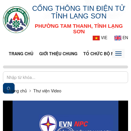
CỔNG THÔNG TIN ĐIỆN TỬ
TỈNH LẠNG SƠN
PHƯỜNG TAM THANH, TỈNH LẠNG
SƠN
VIE
EN
TRANG CHỦ
GIỚI THIỆU CHUNG
TỔ CHỨC BỘ MÁY
DO
Toggle
naviga
Trang chủ
Thư viện Video